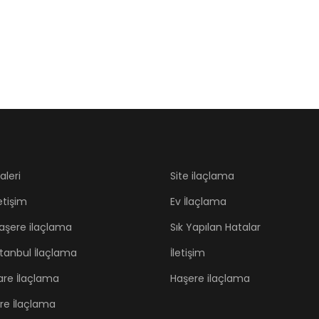
aleri
Site ilaçlama
letişim
Ev İlaçlama
aşere ilaçlama
Sık Yapılan Hatalar
stanbul İlaçlama
İletişim
are İlaçlama
Haşere ilaçlama
ire İlaçlama