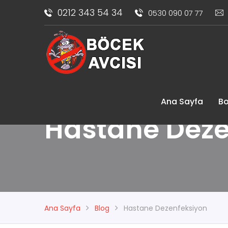
0212 343 54 34
0530 090 07 77
Ana Sayfa
Bo
Hastane Deze
Ana Sayfa
Blog
Hastane Dezenfeksiyon