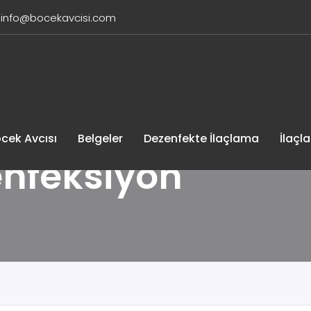
info@bocekavcisi.com
cek Avcısı
Belgeler
Dezenfekte İlaçlama
İlaçl
nfeksiyon