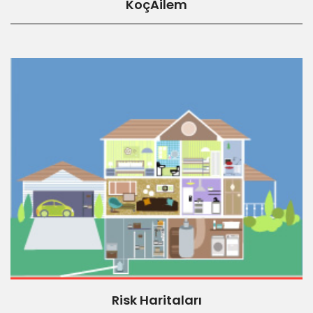
KoçAilem
Risk Haritaları